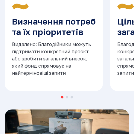
Визначення потреб
Ціл
та їх пріоритетів
заг
Видалено: Благодійники можуть
Благод
підтримати конкретний проєкт
конкре
або зробити загальний внесок,
загаль
який фонд спрямовує на
спрямо
найтерміновіші запити
запити